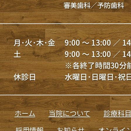
審美歯科／予防歯科
月･火･木･金
9:00 ～ 13:00 ／ 14
土
9:00 ～ 13:00 ／ 14
※各終了時間30分
休診日
水曜日･日曜日･祝
ホーム
当院について
診療科
採用情報
お知らせ
オンライ